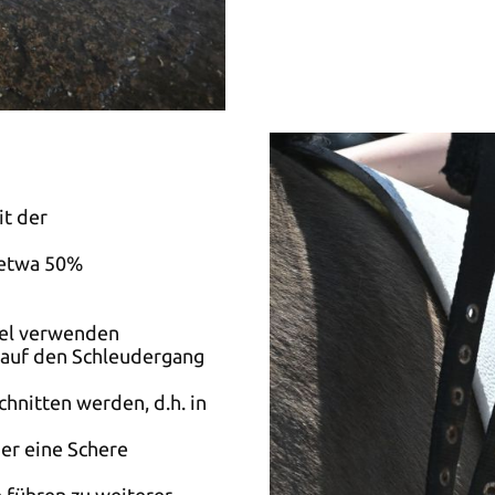
t der
 etwa 50%
tel verwenden
 auf den Schleudergang
nitten werden, d.h. in
der eine Schere
 führen zu weiterer