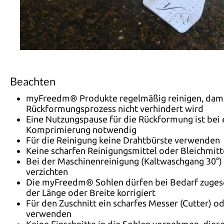
Beachten
myFreedm® Produkte regelmäßig reinigen, dami
Rückformungsprozess nicht verhindert wird
Eine Nutzungspause für die Rückformung ist bei
Komprimierung notwendig
Für die Reinigung keine Drahtbürste verwenden
Keine scharfen Reinigungsmittel oder Bleichmit
Bei der Maschinenreinigung (Kaltwaschgang 30°)
verzichten
Die myFreedm® Sohlen dürfen bei Bedarf zugesch
der Länge oder Breite korrigiert
Für den Zuschnitt ein scharfes Messer (Cutter) o
verwenden
Keine Einschnitte in die Sohlen vornehmen, diese